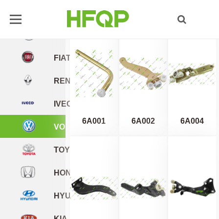
滑轮
锁
拉手
铰链
其它
FORD
BENZ
FIAT
RENAULT
IVECO
6A001
6A002
6A004
VOLKSWAGEN
TOYOTA
HONDA
HYUNDAI
KIA