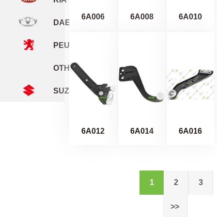
6A006
6A008
6A010
DAEWOO
PEUGEOT
OTHERS
SUZUKI
6A012
6A014
6A016
1
2
3
>>