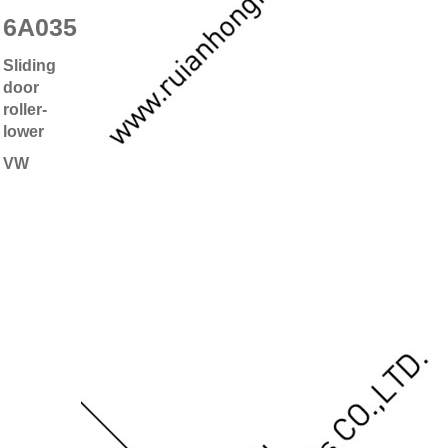
6A035
Sliding
door
roller-
lower
VW